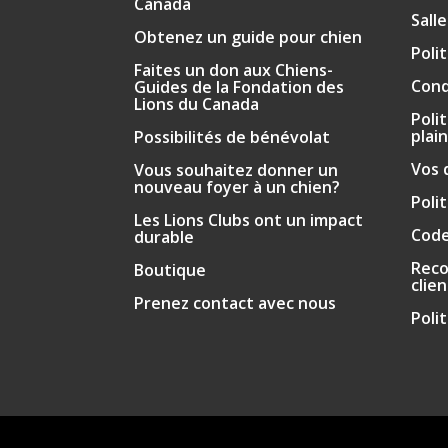
Canada
Sall
Obtenez un guide pour chien
Poli
Faites un don aux Chiens-
Cond
Guides de la Fondation des
Lions du Canada
Poli
plai
Possibilités de bénévolat
Vos 
Vous souhaitez donner un
nouveau foyer à un chien?
Poli
Les Lions Clubs ont un impact
Code
durable
Reco
Boutique
clie
Prenez contact avec nous
Poli