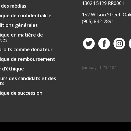
13024 5129 RR0001
e des médias
152 Wilson Street, Oak
tique de confidentialité
(905) 842-2891
itions générales
tique en matière de
ntes
droits comme donateur
tique de remboursement
[simpay id="3618"]
 d’éthique
urs des candidats et des
nts
tique de succession